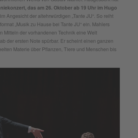
oniekonzert, das am 26. Oktober ab 19 Uhr im Hugo
 im Angesicht der altehrwürdigen „Tante JU“. So reiht
kformat „Musik zu Hause bei Tante JU“ ein. Mahlers
len Mitteln der vorhandenen Technik eine Welt
e ab der ersten Note spürbar. Er scheint einen ganzen
elten Materie über Pflanzen, Tiere und Menschen bis