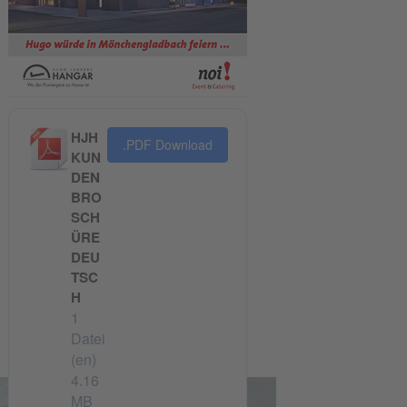
HJH
.PDF Download
KUN
DEN
BRO
SCH
ÜRE
DEU
TSC
H
1
Datei
(en)
4.16
MB