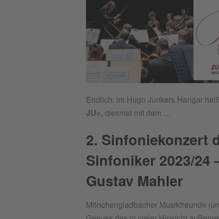
Endlich: im Hugo Junkers Hangar heiß
JU«,
diesmal mit dem …
2. Sinfoniekonzert 
Sinfoniker 2023/24 –
Gustav Mahler
Mönchengladbacher Musikfreunde (und
Genuss des in vieler Hinsicht außerg