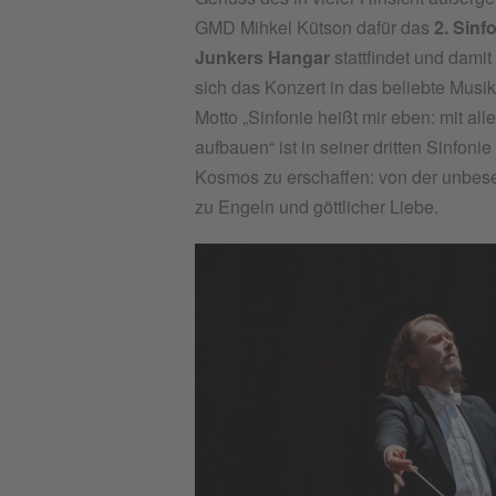
GMD Mihkel Kütson dafür das
2. Sinf
Junkers Hangar
stattfindet und damit
sich das Konzert in das beliebte Musi
Motto „Sinfonie heißt mir eben: mit al
aufbauen“ ist in seiner dritten Sinfoni
Kosmos zu erschaffen: von der unbese
zu Engeln und göttlicher Liebe.