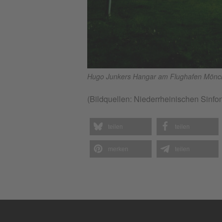
Hugo Junkers Hangar am Flughafen Mönc
(Bildquellen: Niederrheinischen Sinfon
teilen
teilen
merken
teilen