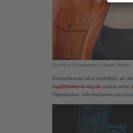
Eva Maria Günschmann // Gustav Mahler
Konzertkarten sind erhältlich: an de
mg@theater-kr-mg.de
, online unter
Tageskasse. Informationen zur Loca