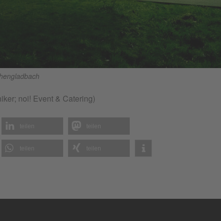
hengladbach
iker; noi! Event & Catering)
teilen
teilen
teilen
teilen