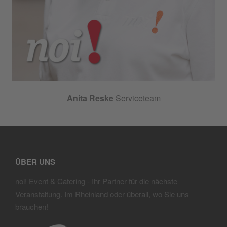
Anita Reske
Serviceteam
ÜBER UNS
noi! Event & Catering
- Ihr Partner für die nächste
Veranstaltung. Im Rheinland oder überall, wo Sie uns
brauchen!