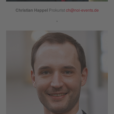
Christian Happel
Prokurist
ch@noi-events.de
*