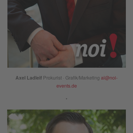
Axel Ladleif
Prokurist · Grafik/Marketing
al@noi-
events.de
*