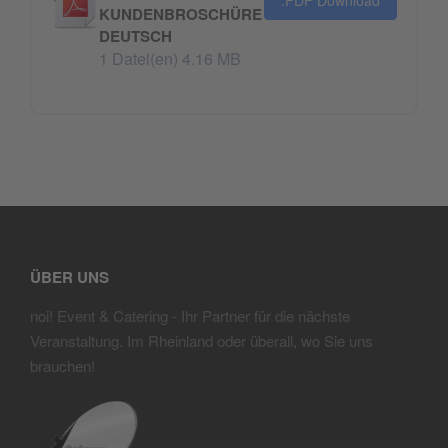
.PDF Download
KUNDENBROSCHÜRE
DEUTSCH
1 Datei(en)
4.16 MB
ÜBER UNS
noi! Event & Catering
- Ihr Partner für die nächste
Veranstaltung. Im Rheinland oder überall, wo Sie uns
brauchen!