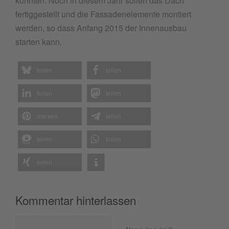
konnten. Noch in diesem Jahr sollen das Dach
fertiggestellt und die Fassadenelemente montiert
werden, so dass Anfang 2015 der Innenausbau
starten kann.
teilen
teilen
teilen
teilen
merken
teilen
teilen
teilen
teilen
Kommentar hinterlassen