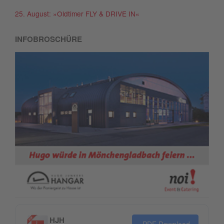
25. August: »Oldtimer FLY & DRIVE IN«
INFOBROSCHÜRE
HJH